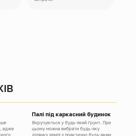
КІВ
Палі під каркасний будинок
ьше
Вкручуються у будь-який ґрунт. При
, адже
цьому можна вибрати будь-яку
сного
ділянку землі з практично будь-яким