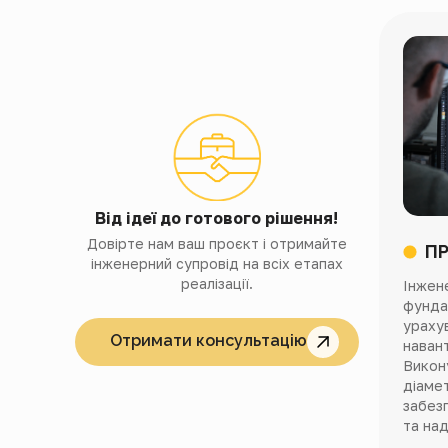
Від ідеї до готового рішення!
Довірте нам ваш проєкт і отримайте
П
інженерний супровід на всіх етапах
реалізації.
Інжен
фунда
урахув
Отримати консультацію
навант
Викон
діамет
забез
та над