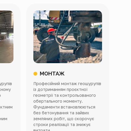
МОНТАЖ
урупів
Професійний монтаж геошурупів
жному
із дотриманням проєктної
о
геометрії та контрольованого
обертального моменту.
єктним
Фундаменти встановлюються
без бетонування та зайвих
дним
земляних робіт, що скорочує
строки реалізації та знижує
витрати.