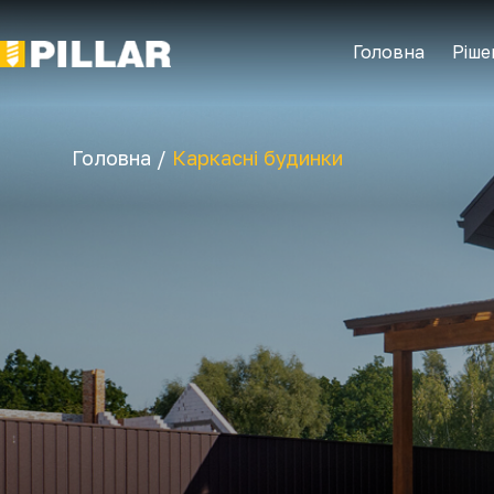
Головна
Ріше
Головна /
Каркасні будинки