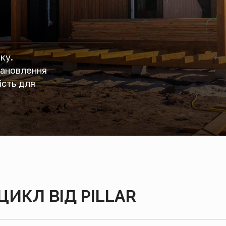
ку.
тановлення
ість для
ИКЛ ВІД PILLAR