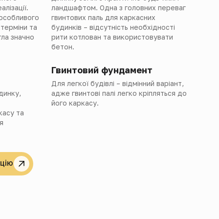
лізації.
ландшафтом. Одна з головних переваг
 особливого
гвинтових паль для каркасних
 терміни та
будинків – відсутність необхідності
тла значно
рити котлован та використовувати
бетон.
Гвинтовий фундамент
Для легкої будівлі – відмінний варіант,
динку,
адже гвинтові палі легко кріпляться до
його каркасу.
касу та
я
цію