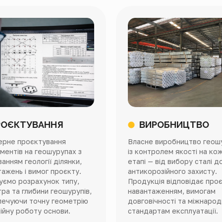
РОЄКТУВАННЯ
ВИРОБНИЦТВО
ерне проєктування
Власне виробництво геош
ментів на геошурупах з
із контролем якості на ко
анням геології ділянки,
етапі — від вибору сталі д
ажень і вимог проєкту.
антикорозійного захисту.
уємо розрахунок типу,
Продукція відповідає про
ра та глибини геошурупів,
навантаженням, вимогам
печуючи точну геометрію
довговічності та міжнаро
ійну роботу основи.
стандартам експлуатації.