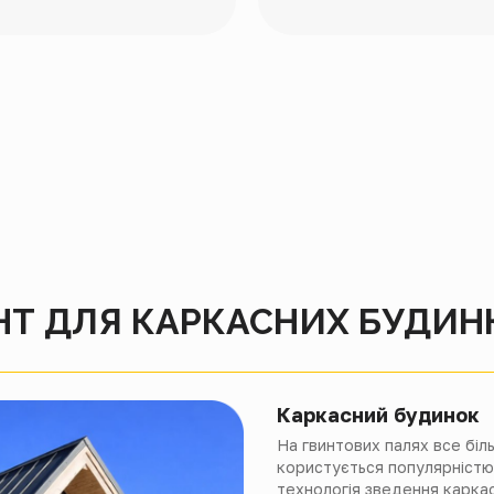
Т ДЛЯ КАРКАСНИХ БУДИН
Каркасний будинок
На гвинтових палях все біл
користується популярністю
технологія зведення карка