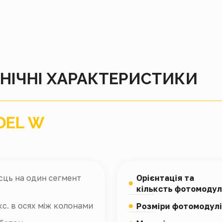
НІЧНІ ХАРАКТЕРИСТИКИ
DEL W
сць на один сегмент
Орієнтація та
кільксть фотомоду
с. в осях між колонами
Розміри фотомодул