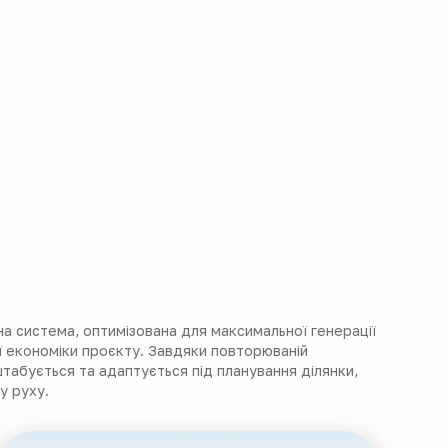
а система, оптимізована для максимальної генерації
ї економіки проєкту. Завдяки повторюваній
табується та адаптується під планування ділянки,
ку руху.