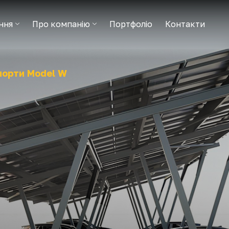
ння
Про компанію
Портфоліо
Контакти
порти Model W