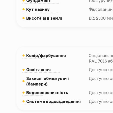
Фундамент
Геошурупи/
Кут нахилу
Фіксований 
Висота від землі
Від 2300 мм
Колір/фарбування
Опціонально
RAL 7016 аб
Освітлення
Доступно о
Захисні обмежувачі
Доступно о
(бампери)
Водонепроникність
Доступно о
Система водовідведення
Доступно о