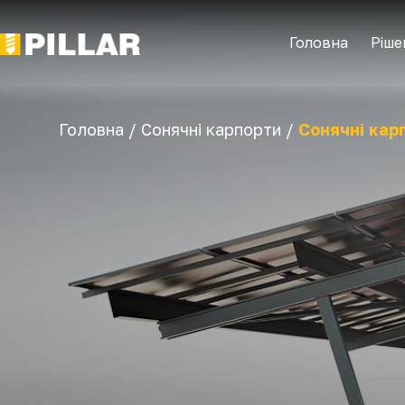
Головна
Ріше
Головна /
Сонячні карпорти /
Сонячні кар