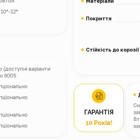
бетон
Матеріали
10°-12°
Покриття
Стійкість до корозії
 (доступні варіанти
о 9005
пціонально
пціонально
Сн
ГАРАНТІЯ
за
пціонально
Вт
10 Років!
пціонально
за