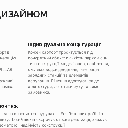
 ДИЗАЙНОМ
Індивідуальна конфігурація
ортів
Кожен карпорт проєктується під
енерацію
конкретний об’єкт: кількість паркомісць,
тип конструкції, моделі опор, освітлення,
PILLAR
система водовідведення, інтеграція
зарядних станцій та елементів
важливі
керування. Рішення адаптуються до
ономіка
архітектури, логістики руху та вимог
замовника.
монтаж
ся на власних геошурупах — без бетонних робіт і з
нку. Такий підхід скорочує строки реалізації, знижує
ометрію і надійність конструкції.