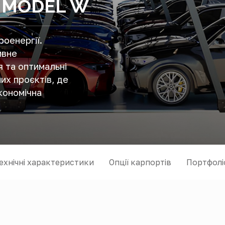
 MODEL W
оенергії.
ивне
 та оптимальні
х проєктів, де
економічна
ехнічні характеристики
Опції карпортів
Портфолі