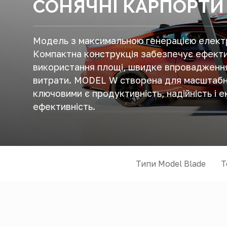
СОНЯЧНІ КАРПОРТИ
Модель з максимальною генерацією електр
Компактна конструкція забезпечує ефект
використання площі, швидке впровадження
витрати. MODEL W створена для масштабни
ключовими є продуктивність, надійність і 
ефективність.
Типи Model Blade
Т