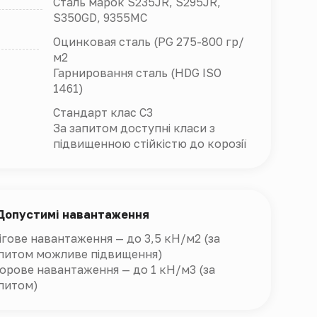
Сталь марок S235JR, S295JR,
S350GD, 9355MC
Оцинковая сталь (PG 275-800 гр/
м2
Гарнировання сталь (HDG ISO
1461)
Стандарт клас С3
За запитом доступні класи з
підвищенною стійкістю до корозії
Допустимі навантаження
ігове навантаження — до 3,5 кН/м2 (за
питом можливе підвищення)
орове навантаження — до 1 кН/м3 (за
питом)