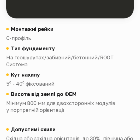
Монтажні рейки
С-профіль
Тип фундаменту
На геошурупах/забивний/бетонний/ROOT
Система
Кут нахилу
5⁰ - 40⁰ фіксований
Висота від землі до ФЕМ
Мінімум 800 мм для двохсторонніх модулів
у портретній орієнтації
Допустимі схили
Східна або західна орієнтація, до 30%, північна або