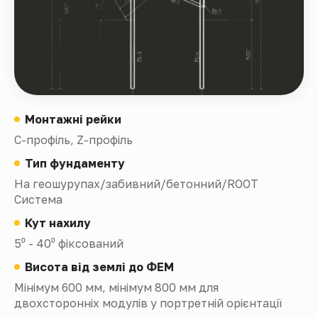
Монтажні рейки
С-профіль, Z-профіль
Тип фундаменту
На геошурупах/забивний/бетонний/ROOT
Система
Кут нахилу
5⁰ - 40⁰ фіксований
Висота від землі до ФЕМ
Мінімум 600 мм, мінімум 800 мм для
двохсторонніх модулів у портретній орієнтації