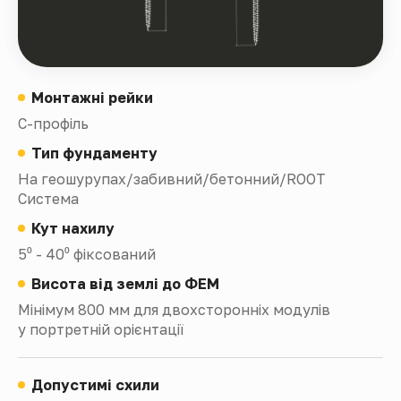
Монтажні рейки
С-профіль
Тип фундаменту
На геошурупах/забивний/бетонний/ROOT
Система
Кут нахилу
5⁰ - 40⁰ фіксований
Висота від землі до ФЕМ
Мінімум 800 мм для двохсторонніх модулів
у портретній орієнтації
Допустимі схили