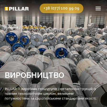
+38 (077) 100 99 09
Головна /
Виробництво
ВИРОБНИЦТВО
PILLAR — виробник геошурупів і металоконструкцій із
повним технологічним циклом, великими
потужностями та європейськими стандартами якості.