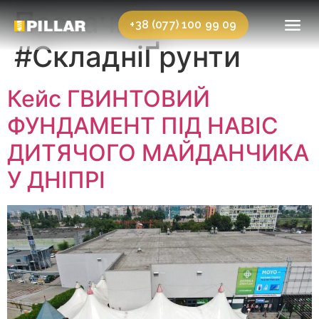
Позначка:
+38 (077) 100 99 09
#СкладніҐрунти
Кейс ГВИНТОВИЙ
ФУНДАМЕНТ ПІД НАВІС
ДИТЯЧОГО МАЙДАНЧИКА
У ДНІПРІ