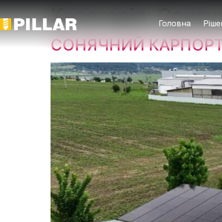
Категорія:
Соняч
Головна
Ріше
СОНЯЧНИЙ КАРПОРТ M