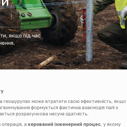
МИ
ти, якщо під час
чення.
ту
а геошурупах може втратити свою ефективність, якщо
агвинчування формується фактична взаємодія палі з
ається розрахункова несуча здатність.
 операція, а
керований інженерний процес
, у якому