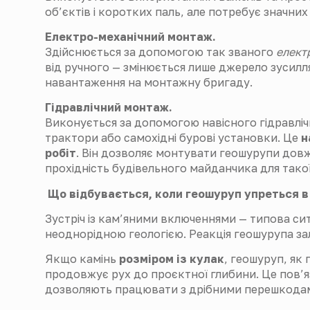
об’єктів і коротких паль, але потребує значних 
Електро-механічний монтаж.
Здійснюється за допомогою так званого
елект
від ручного — змінюється лише джерело зусилля
навантаження на монтажну бригаду.
Гідравлічний монтаж.
Виконується за допомогою навісного гідравліч
трактори або самохідні бурові установки. Це
н
робіт
. Він дозволяє монтувати геошурупи до
прохідність будівельного майданчика для такої
Що відбувається, коли геошуруп упреться в
Зустріч із кам’яними включеннями — типова сит
неоднорідною геологією. Реакція геошурупа з
Якщо камінь
розміром із кулак
, геошуруп, як
продовжує рух до проєктної глибини. Це пов’я
дозволяють працювати з дрібними перешкодами