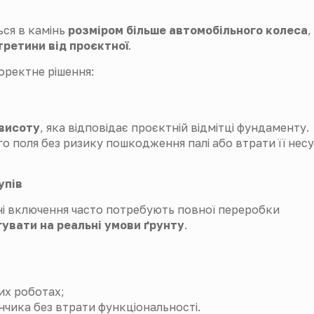
ься в камінь
розміром більше автомобільного колеса
,
третини від проєктної
.
оректне рішення:
 висоту
, яка відповідає проєктній відмітці фундаменту.
 поля без ризику пошкодження палі або втрати її несу
упів
яні включення часто потребують повної переробки
гувати на реальні умови ґрунту
.
их роботах;
нчика без втрати функціональності.