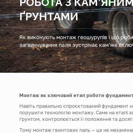
РОБОТА З КАМ’ЯНИ
ҐРУНТАМИ
Як виконують монтаж геошурупів і що роби
загвинчування паля зустрічає кам’яні вклю
Монтаж як ключовий етап роботи фундамен
Навіть правильно спроєктований фундамент н
порушити технологію монтажу. Саме на етапі з
ґрунтом, контролюється її положення та досяг
Тому монтаж гвинтових паль — це не механічна