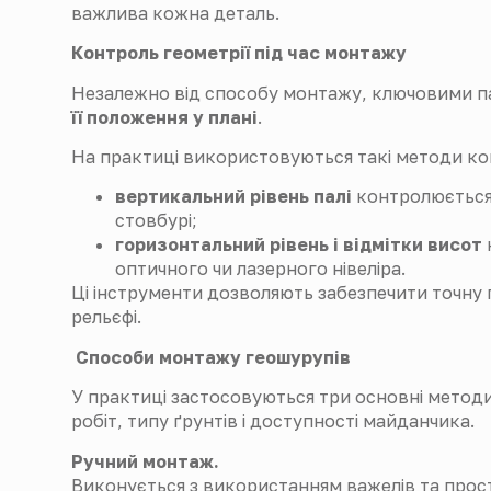
важлива кожна деталь.
Контроль геометрії під час монтажу
Незалежно від способу монтажу, ключовими 
її положення у плані
.
На практиці використовуються такі методи к
вертикальний рівень палі
контролюється 
стовбурі;
горизонтальний рівень і відмітки висот
оптичного чи лазерного нівеліра.
Ці інструменти дозволяють забезпечити точну
рельєфі.
Способи монтажу геошурупів
У практиці застосовуються три основні методи
робіт, типу ґрунтів і доступності майданчика.
Ручний монтаж.
Виконується з використанням важелів та прост