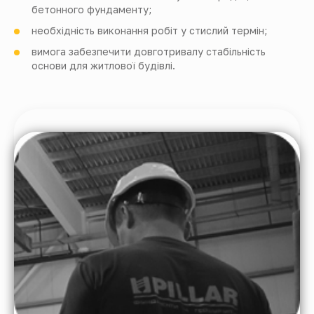
бетонного фундаменту;
необхідність виконання робіт у стислий термін;
вимога забезпечити довготривалу стабільність
основи для житлової будівлі.